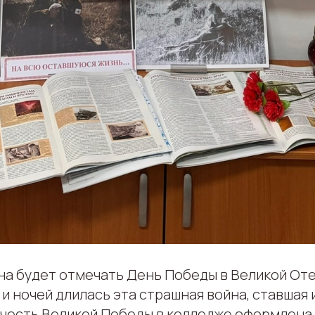
ана будет отмечать День Победы в Великой От
й и ночей длилась эта страшная война, ставшая
В честь Великой Победы в колледже оформлена