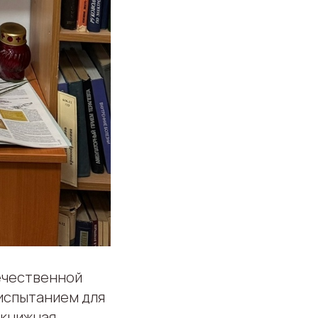
ечественной
 испытанием для
 книжная