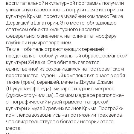
воспитательной и культурной программы получили
уникальную возможность погрузиться в историю и
культуру Крыма, посетив музейный комплекс Текие
Дервишей в Евпатории. Это место, обладающее
статусом объекта культурного наследия
федерального значения, наполняет атмосферу
глубиной и умиротворением.
Текие – обитель странствующих дервишей –
представляет собой уникальный образец османской
культуры XVI века. Эта обитель является
единственной из сохранившихся на постсоветском
пространстве. Музейный комплекс включает в себя
текие (храм) дервишей, мечеть Джума-Джами
(Шукурла-эфен-ди), минарет и здание медресе
(духовного училища). В самом медресе расположен
этнографический музей крымско-татарской
культуры и музей древних воинов Крыма. Постройки
комплекса возводились на протяжении трех веков,
что свидетельствует о богатой истории этого
места.