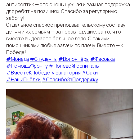
антисептик — это очень нужная и важная поддержка
для ребят на позициях. Спасибо за регулярную
заботу!
Отдельное спасибо преподавательскому составу,
детям и их семьям — за неравнодушие, за то, что
вместе вы делаете большое дело. С такими
помощниками любые задачи по плечу. Вместе — к
Победе!
#Монада
#Студенты
#Волонтёры
#Фасовка
#ПомощьФронту
#ПолевойГоспиталь
#ВместеКПобеде
#Евпатория
#Саки
#НашиПчёлки
#СпасибоЗаПоддержку