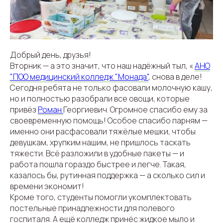
Добрый день, друзья!
Вторник — а это значит, что наш надёжный тыл, «
АНО
"ПОО медицинский колледж "Монада"
, снова в деле!
Сегодня ребята не только фасовали молочную кашу,
но и полностью разобрали все овощи, которые
привёз
Роман
Георгиевич. Огромное спасибо ему за
своевременную помощь! Особое спасибо парням —
именно они расфасовали тяжёлые мешки, чтобы
девушкам, хрупким нашим, не пришлось таскать
тяжести. Всё разложили в удобные пакеты — и
работа пошла гораздо быстрее и легче. Такая,
казалось бы, рутинная поддержка — а сколько сил и
времени экономит!
Кроме того, студенты помогли укомплектовать
постельные принадлежности для полевого
госпиталя. А ещё колледж принёс жидкое мыло и