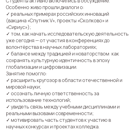
Студенты активно включились в обсуждение.
Особенно живо прошли диалоги о:
✓ реальных примерах российских инноваций
(вакцина «Спутник V», проекты «Сколково» и
«Сириус»);
✓ том, как начать исследовательскую деятельность
уже сегодня — от участия в конференциях до
волонтёрства в научных лабораториях;
✓ балансе между традицией и новаторством: как
сохранять культурную идентичность в эпоху
глобализации и цифровизации.
Занятие помогло:
✓ расширить кругозор в области отечественной и
мировой науки;
✓ осознать личную ответственность за
использование технологий;
✓ увидеть связь между учебными дисциплинами и
реальными вызовами современности;
✓ мотивировать часть студентов к участию в
научных конкурсах и проектах колледжа.