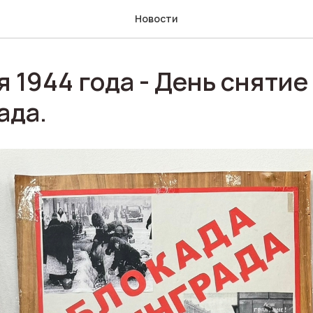
Новости
я 1944 года - День сняти
ада.