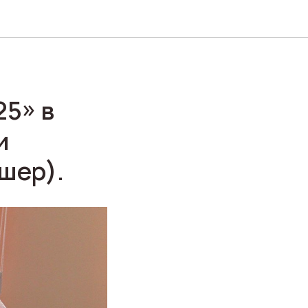
5» в
и
шер).