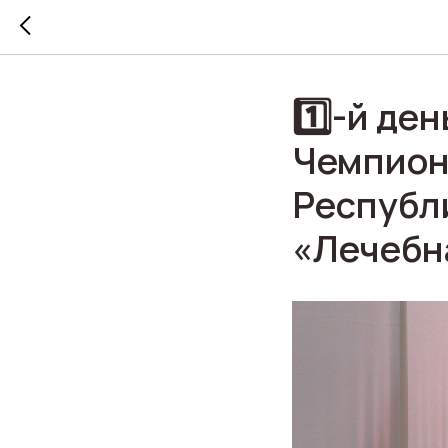
1️⃣-й де
Чемпион
Республ
«Лечебн