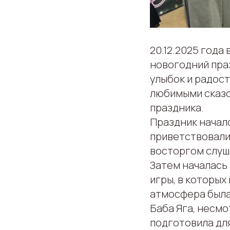
20.12.2025 год
новогодний пра
улыбок и радост
любимыми сказо
праздника.
Праздник началс
приветствовали 
восторгом слуш
Затем началась
игры, в которых
атмосфера была
Баба Яга, несмо
подготовила для