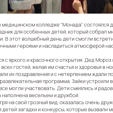
а в медицинском колледже "Монада" состоялся
здник для особенных детей, который собрал 
и. В этот волшебный день дети смогли встрети
чными героями и насладиться атмосферой н
я с яркого и красочного открытия. Дед Мороз
всех гостей, желая им счастья и здоровья в но
али их поздравления и с нетерпением ждали п
 развлекательная программа. Зайки устроили 
 все могли участвовать. Дети смеялись и радов
 наполнена весельем и дружбой.
тря на свой грозный вид, оказалась очень дру
 детей загадки и конкурсы, которые вызвали м