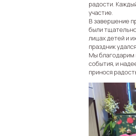
радости. Каждый
участие.
В завершение п
были тщательно 
лицах детей и и
праздник удался
Мы благодарим в
события, и наде
принося радость