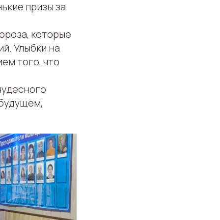
нькие призы за
ороза, которые
й. Улыбки на
ем того, что
 чудесного
 будущем,