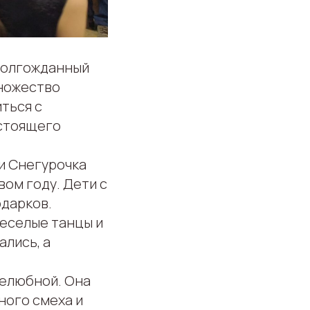
 долгожданный
множество
ться с
астоящего
 и Снегурочка
вом году. Дети с
одарков.
веселые танцы и
ались, а
желюбной. Она
ного смеха и