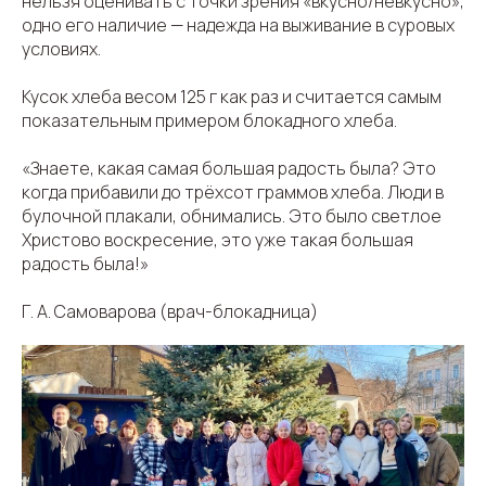
нельзя оценивать с точки зрения «вкусно/невкусно»,
одно его наличие — надежда на выживание в суровых
условиях.
Кусок хлеба весом 125 г как раз и считается самым
показательным примером блокадного хлеба.
«Знаете, какая самая большая радость была? Это
когда прибавили до трёхсот граммов хлеба. Люди в
булочной плакали, обнимались. Это было светлое
Христово воскресение, это уже такая большая
радость была!»
Г. А. Самоварова (врач-блокадница)