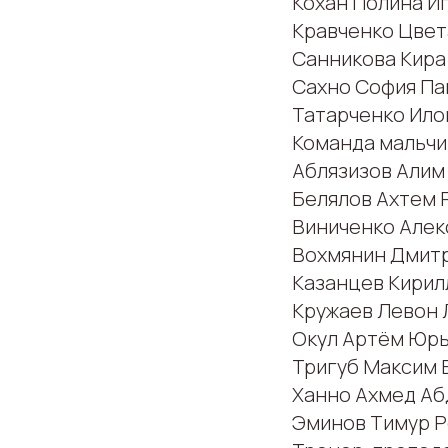
Кохан Полина И
Кравченко Цвет
Санникова Кира
Сахно София Па
Татарченко Ило
Команда мальчи
Аблязизов Алим
Белялов Ахтем 
Виниченко Алек
Вохмянин Дмитр
Казанцев Кирил
Кружаев Левон 
Окул Артём Юрь
Тригуб Максим 
Ханно Ахмед Аб
Эминов Тимур Р