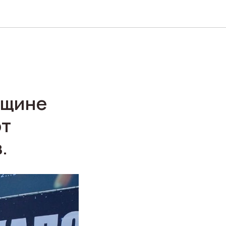
я
вщине
от
.