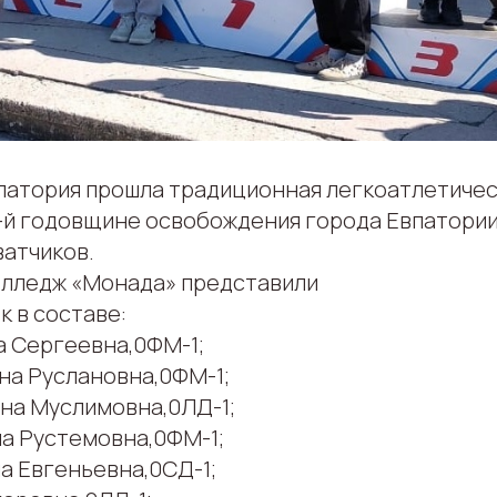
Евпатория прошла традиционная легкоатлетичес
-й годовщине освобождения города Евпатории
ватчиков.
лледж «Монада» представили
 в составе:
а Сергеевна,0ФМ-1;
на Руслановна,0ФМ-1;
на Муслимовна,0ЛД-1;
а Рустемовна,0ФМ-1;
а Евгеньевна,0СД-1;