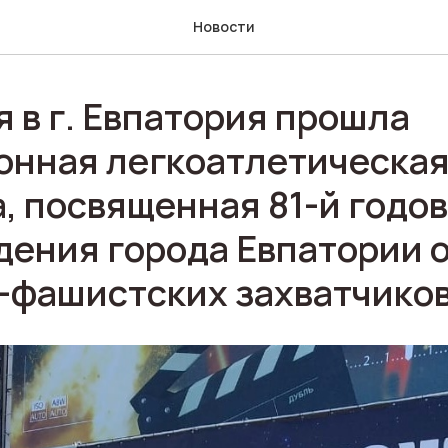
Новости
я в г. Евпатория прошла
онная легкоатлетическа
, посвященная 81-й годо
дения города Евпатории 
-фашистских захватчиков