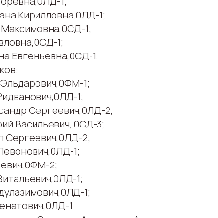
горевна,0ЛД-1;
ана Кирилловна,0ЛД-1;
 Максимовна,0СД-1;
вловна,0СД-1;
на Евгеньевна,0СД-1.
ков:
 Эльдарович,0ФМ-1;
Ридванович,0ЛД-1;
сандр Сергеевич,0ЛД-2;
ий Васильевич, 0СД-3;
л Сергеевич,0ЛД-2;
Левонович,0ЛД-1;
евич,0ФМ-2;
Витальевич,0ЛД-1;
дулазимович,0ЛД-1;
енатович,0ЛД-1.