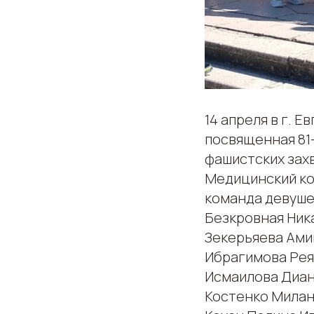
14 апреля в г. 
посвященная 81
фашистских зах
Медицинский ко
команда девушек
Безкровная Ник
Зекерьяева Ами
Ибрагимова Рея
Исмаилова Диан
Костенко Милан