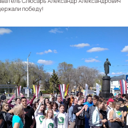
аватель Слюсарь Александр Александрович
держали победу!