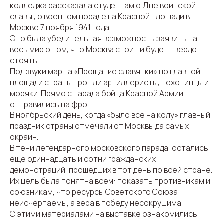
колледжа рассказала студентам о Дне воинской
славы , о военном пораде на Красной площади в
Москве 7 ноября 1941 года.
Это была убедительная возможность заявить на
весь мир о том, что Москва стоит и будет твердо
стоять.
Под звуки марша «Прощание славянки» по главной
площади страны прошли артиллеристы, пехотинцы и
моряки. Прямо с парада бойца Красной Армии
отправились на фронт.
В ноябрьский день, когда «было все на колу» главный
праздник страны отмечали от Москвы да самых
окраин.
В тени легендарного московского парада, остались
еще одиннадцать и сотни гражданских
демонстраций, прошедших в тот день по всей стране.
Их цель была понятна всем: показать противникам и
союзникам, что ресурсы Советского Союза
неисчерпаемы, а вера в победу несокрушима.
С этими материалами на выставке ознакомились