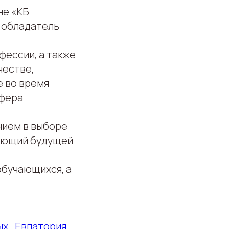
не «КБ
, обладатель
ессии, а также
честве,
е во время
сфера
нием в выборе
вующий будущей
бучающихся, а
х_Евпатория