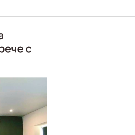
а
рече с