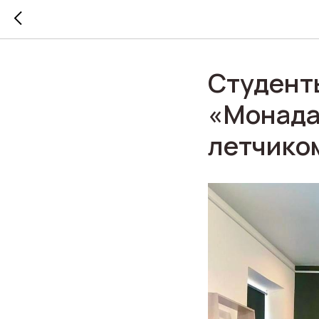
Студент
«Монада»
летчико