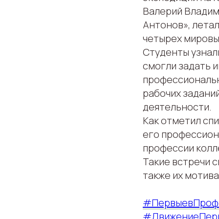
Валерий Владим
Антонов», лета
четырех мировы
Студенты узнал
смогли задать 
профессиональн
рабочих заданий
деятельности.
Как отметил сп
его профессион
профессии колл
Такие встречи 
также их мотива
#ПервыевПроф
#ДвижениеПер