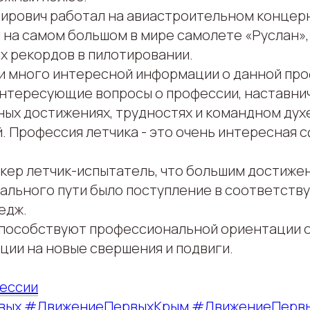
ирович работал на авиастроительном концер
л на самом большом в мире самолете «Руслан»
х рекордов в пилотировании.
и много интересной информации о данной проф
интересующие вопросы о профессии, наставни
ых достижениях, трудностях и командном дух
. Профессия летчика - это очень интересная 
икер летчик-испытатель, что большим достиже
ального пути было поступление в соответст
едж.
способствуют профессиональной ориентации о
ции на новые свершения и подвиги.
ессии
вых
#ДвижениеПервыхКрым
#ДвижениеПервы