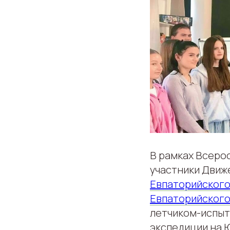
В рамках Всеро
участники Движ
Евпаторийского
Евпаторийского
летчиком-испыт
экспедиции на 