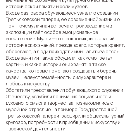
внимание на сохранении культурного наследия,
исторической памяти и роли музеев.
В ходе разговора обучающиеся узнали о создании
Третьяковской галереи, её современной жизни и о
том, почему личная встреча с произведением в
экспозиции даёт особое эмоциональное
впечатление. Музеи — это сокровищницы знаний,
исторических знаний, прежде всего, которые хранят,
оберегают, а люди приходят и ими напитываются».
В ходе занятия также обсудили, как «смотреть»
картины и какие истории они хранят, а также
качества, которые помогают создавать и беречь
музеи: целеустремлённость, силу характера и
любовь к искусству.
Обогатили представления обучающихся о служении
Отечеству, углубили понимания социального и
духовного смысла творчества,познакомились с
музейной отраслью на примере Государственной
Третьяковской галереи; расширили общекультурный
кругозор, потребности в приобщении к искусству и
творческой деятельности.