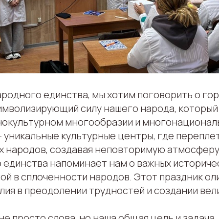
родного единства, мы хотим поговорить о гор
символизирующий силу нашего народа, который
нокультурном многообразии и многонационал
— уникальные культурные центры, где перепле
х народов, создавая неповторимую атмосферу
 единства напоминает нам о важных историчес
ной в сплоченности народов. Этот праздник о
лия в преодолении трудностей и создании вел
не просто слова, но наша общая цель и задача.