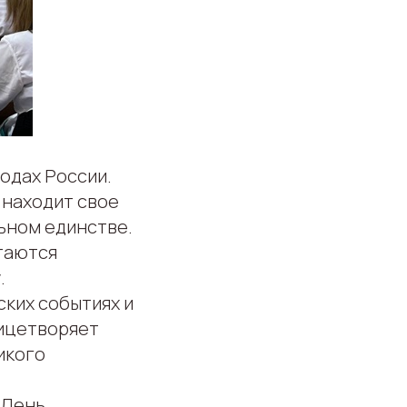
одах России.
 находит свое
ьном единстве.
таются
.
ких событиях и
лицетворяет
икого
 День