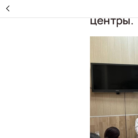
Города 
центры.