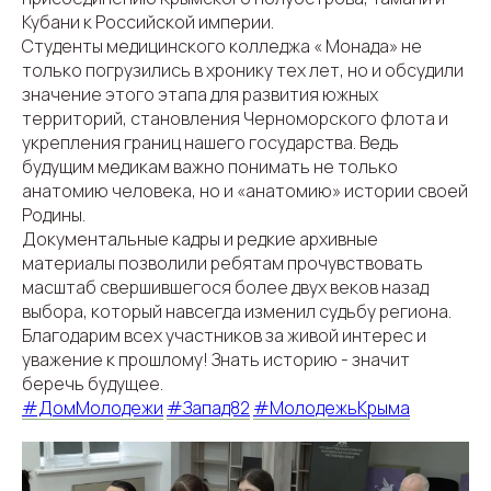
Кубани к Российской империи.
Студенты медицинского колледжа « Монада» не
только погрузились в хронику тех лет, но и обсудили
значение этого этапа для развития южных
территорий, становления Черноморского флота и
укрепления границ нашего государства. Ведь
будущим медикам важно понимать не только
анатомию человека, но и «анатомию» истории своей
Родины.
Документальные кадры и редкие архивные
материалы позволили ребятам прочувствовать
масштаб свершившегося более двух веков назад
выбора, который навсегда изменил судьбу региона.
Благодарим всех участников за живой интерес и
уважение к прошлому! Знать историю - значит
беречь будущее.
#ДомМолодежи
#Запад82
#МолодежьКрыма