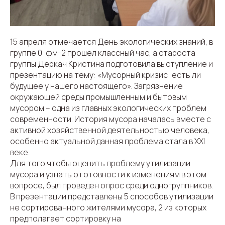
15 апреля отмечается День экологических знаний, в
группе 0-фм-2 прошел классный час, а староста
группы Деркач Кристина подготовила выступление и
презентацию на тему: «Мусорный кризис: есть ли
будущее у нашего настоящего». Загрязнение
окружающей среды промышленным и бытовым
мусором – одна из главных экологических проблем
современности. История мусора началась вместе с
активной хозяйственной деятельностью человека,
особенно актуальной данная проблема стала в XXI
веке.
Для того чтобы оценить проблему утилизации
мусора и узнать о готовности к изменениям в этом
вопросе, был проведен опрос среди одногруппников.
В презентации представлены 5 способов утилизации
не сортированного жителями мусора, 2 из которых
предполагает сортировку на