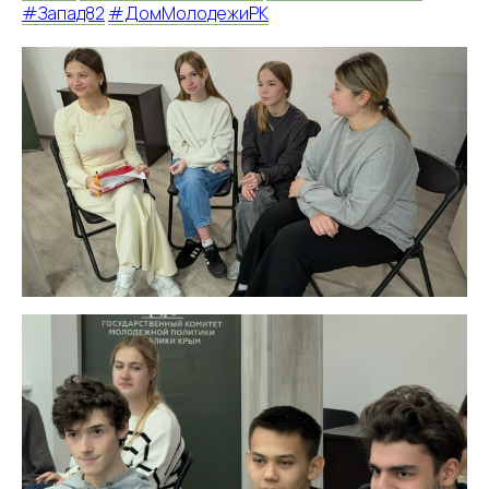
#Запад82
#ДомМолодежиРК