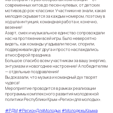
современных хитов до песен нулевых, от детских
мотивов до рок-классики. Участники не знали, какая
мелодия скрывается за каждым номером, поэтому в
ход шла интуиция, командная работа и, конечно,
везение!
Азарт, смех и музыкальное единство сопровождали
нас на протяжении всей игры. Было невероятно
видеть, как команды угадывали песни, спорили,
поддерживали друг друга и просто наслаждались
атмосферой праздника.
Большое спасибо всем участникам за вашу энергию,
энтузиазм и новогоднее настроение! А победителям
— отдельные поздравления!
Вы доказали, что музыка и командный дух творят
чудеса!
Мероприятие проводится в рамках реализации
программы комплексного развития молодежной
политики Республики Крым «Регион для молодых».
#РДМ
#РегионДляМолодых
#МолодежьКрыма