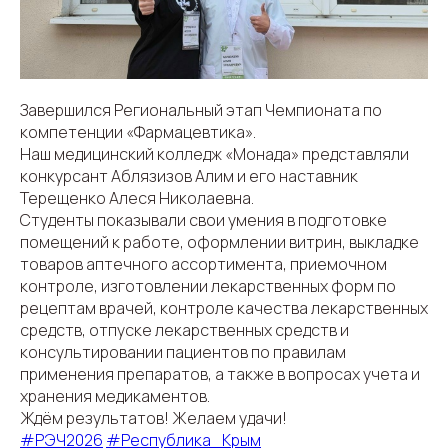
Завершился Региональный этап Чемпионата по
компетенции «Фармацевтика».
Наш медицинский колледж «Монада» представляли
конкурсант Аблязизов Алим и его наставник
Терещенко Алеся Николаевна.
Студенты показывали свои умения в подготовке
помещений к работе, оформлении витрин, выкладке
товаров аптечного ассортимента, приемочном
контроле, изготовлении лекарственных форм по
рецептам врачей, контроле качества лекарственных
средств, отпуске лекарственных средств и
консультировании пациентов по правилам
применения препаратов, а также в вопросах учета и
хранения медикаментов.
Ждём результатов! Желаем удачи!
#РЭЧ2026
#Республика_Крым