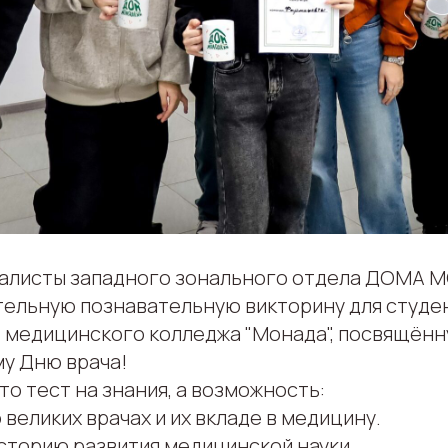
циалисты западного зонального отдела ДОМА
тельную познавательную викторину для студе
 медицинского колледжа "Монада", посвящён
у Дню врача!
то тест на знания, а возможность:
 великих врачах и их вкладе в медицину.
историю развития медицинской науки.