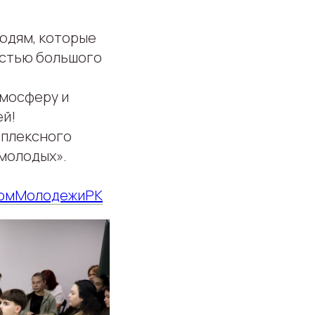
юдям, которые
астью большого
тмосферу и
ей!
мплексного
молодых».
омМолодежиРК