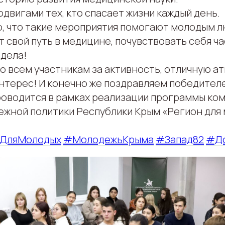
двигами тех, кто спасает жизни каждый день.
, что такие мероприятия помогают молодым л
т свой путь в медицине, почувствовать себя ч
 дела!
о всем участникам за активность, отличную а
нтерес! И конечно же поздравляем победител
оводится в рамках реализации программы ко
ежной политики Республики Крым «Регион для 
ДляМолодых
#МолодежьКрыма
#Запад82
#Д