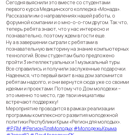
Сегодня выяснили это вместе со студентами
первого курса Медицинского колледжа «Монада».
Рассказали им о направлениях нашей работы, о
форумной компании и о мно-о-о-гом другом. Так что,
теперь ребята знают, что у нас интересно и
познавательно, поэтому ждем в гости еще.
Ну а в завершении сыграли с ребятами в
познавательную викторину на знание компьютерных
технологий. Всем студентам было предложено
пройти 3 интеллектуальных и 1 музыкальный туры.
Все справились и получили заслуженные подарочки.
Надеемся, что первый визит в наш дом запомнится
ребятам надолго, и они вернутся сюда уже со своими
идеями и проектами. Потому что Дом молодежи –
это именно то место, где твои инициативы
встречают поддержку!
Мероприятие проводится в рамках реализации
программы комплексного развития молодежной
политики Республики Крым «Регион для молодых».
#РДМ
#РегионДляМолодых
#МолодежьКрыма