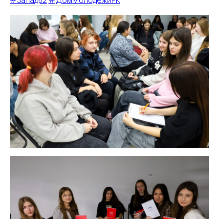
#Запад82
#ДомМолодежиРК