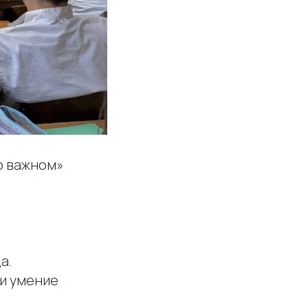
о важном»
а.
и умение