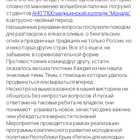
словно по мановению волшебной палочки, погрузил
студентов
АНО "ПОО медицинский колледж "Монада"
в цитрусно-хвойный период
Насыщенные раундами вопросы послужили поводом
для разговоров о елках и оливье, о бенгальских
огнях и праздничных традициях не только России, но
и некоторых других стран. Все это еще и, не
забываем, в соревновательной форме
Противостояние команд друг другу, кстати,
оказалось весьма плотным. Каждая из них нашла
знакомые темы. Темы, с помощью которых удалось
продвинуться или вырваться вперед
Несмотря на вышесказанное в нашей викторине не
обошлось без непростых вопросов. И пускай
ответами на таковые ребята не владели, они
понимают: усваивать новое, зачастую даже важнее,
чем убеждаться в верности познаний
Мероприятие проводится в рамках реализации
программы комплексного развития молодежной
политики Республики Крым «Регион для молодых».